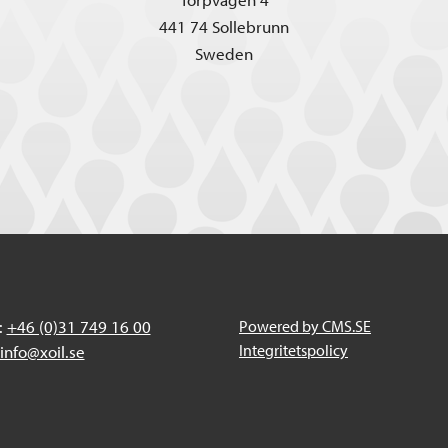
441 74 Sollebrunn
Sweden
:
+46 (0)31 749 16 00
Powered by CMS.SE
Integritetspolicy
info@xoil.se